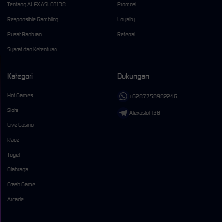
Tentang ALEXASLOT138
Promosi
Responsible Gambling
Loyalty
Pusat Bantuan
Referral
Syarat dan Ketentuan
Kategori
Dukungan
Hot Games
+6287758982246
Slots
Alexaslot138
Live Casino
Race
Togel
Olahraga
Crash Game
Arcade