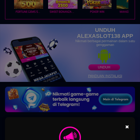
FORTUNE GEMS 500
SWEET BONANZA 2500
POKER WIN
MAHJONG WAYS
UNDUH
ALEXASLOT138 APP
Nikmati berbagai permainan dalam satu
genggaman
UNDUH
PANDUAN INSTALASI
×
ALEXASLOT138: Link Akses Premium Bermain Slot Online
dengan Sensasi Seru dan Pelayanan Terbaik 2026