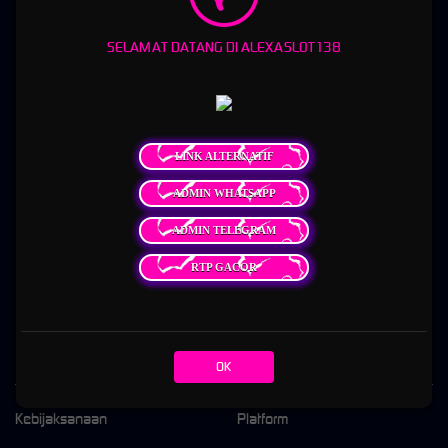
ALEXASLOT138
hadir sebagai pilihan link akses premium bagi para pecinta slot online
yang mencari pengalaman bermain lebih nyaman, cepat, dan terpercaya di tahun 2026.
SELAMAT DATANG DI ALEXASLOT138
Dengan tampilan situs yang modern serta sistem akses yang stabil, pemain dapat
menikmati berbagai jenis permainan populer dengan kualitas grafis menarik dan fitur
lengkap. ALEXASLOT138 juga menghadirkan proses login yang praktis sehingga
pengguna dapat langsung menikmati sensasi permainan tanpa hambatan. Dukungan
teknologi terbaru membuat aktivitas bermain terasa lebih aman dan responsif di berbagai
LINK ALTERNATIF
perangkat.
Selain menghadirkan pengalaman bermain yang seru, ALEXASLOT138 juga dikenal
ADMIN WHATSAPP
dengan pelayanan terbaik yang siap membantu pengguna selama 24 jam. Berbagai
pilihan permainan slot online tersedia dari provider populer dengan fitur menarik dan
ADMIN TELEGRAM
peluang hiburan yang lebih menyenangkan. Proses transaksi yang cepat, sistem navigasi
RTP GACOR
yang mudah dipahami, serta pelayanan ramah menjadi nilai tambah yang membuat
ALEXASLOT138 semakin dipercaya banyak pemain. Dengan kombinasi akses premium
dan kualitas layanan terbaik, ALEXASLOT138 menjadi salah satu destinasi slot online yang
relevan dan diminati pada tahun 2026.
OK
Kebijaksanaan
Platform