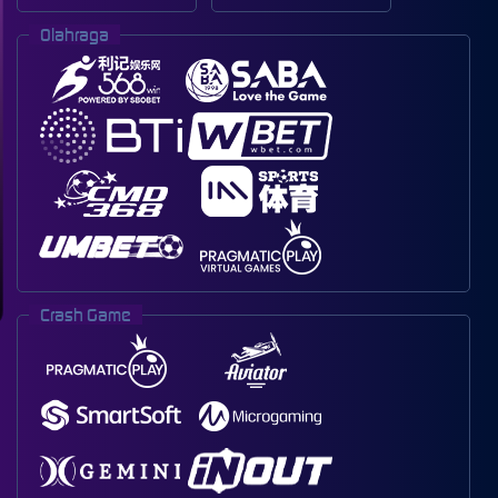
Olahraga
Crash Game