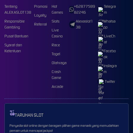
Tentang
Promosi
Hot
+62877589
Telegra
ALEXASLOT138
Games
82246
m
Loyalty
Responsible
Slots
Alexaslot1
Whatsa
Referral
Gambling
38
pp
Live
Pusat Bantuan
Casino
LiveCh
at
Syarat dan
Race
Ketentuan
Facebo
Togel
ok
Olahraga
Instagra
Crash
m
Game
Twitter
Arcade
TARUHAN SLOT
Penyedia slot online dengan beragam pilihan game menarik yang memudahkan
pemain untuk mencapai jackpot