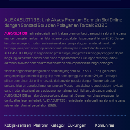
ALEXASLOT138: Link Akses Premium Bermain Slot Online
dengan Sensasi Seru dan Pelayanan Terbaik 2026
ALEXASLOT138
hadir sebagai pilihan link akses premium bagi para pecinta slot online yang
mencari pengalaman bermain lebih nyaman, cepat, dan terpercaya di tahun 2026. Dengan
tampilan situs yang modern serta sistem akses yang stabil, pemain dapat menikmati
berbagai jenis permainan populer dengan kualitas grafis menarik dan fitur lengkap.
ALEXASLOT138 juga menghadirkan proses login yang praktis sehingga pengguna dapat
langsung menikmati sensasi permainan tanpa hambatan. Dukungan teknologi terbaru
membuat aktivitas bermain terasa lebih aman dan responsif di berbagai perangkat.
Selain menghadirkan pengalaman bermain yang seru, ALEXASLOT138 juga dikenal
dengan pelayanan terbaik yang siap membantu pengguna selama 24 jam. Berbagai
pilihan permainan slot online tersedia dari provider populer dengan fitur menarik dan
peluang hiburan yang lebih menyenangkan. Proses transaksi yang cepat, sistem navigasi
yang mudah dipahami, serta pelayanan ramah menjadi nilai tambah yang membuat
ALEXASLOT138 semakin dipercaya banyak pemain. Dengan kombinasi akses premium
dan kualitas layanan terbaik, ALEXASLOT138 menjadi salah satu destinasi slot online yang
relevan dan diminati pada tahun 2026.
Kebijaksanaan
Platform
Kategori
Dukungan
Komunitas