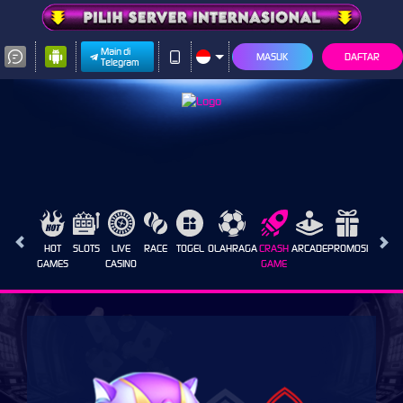
Main di
MASUK
DAFTAR
Telegram
HOT
SLOTS
LIVE
RACE
TOGEL
OLAHRAGA
CRASH
ARCADE
PROMOSI
GAMES
CASINO
GAME