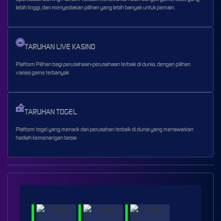
lebih tinggi, dan menyediakan pilihan yang lebih banyak untuk pemain.
TARUHAN LIVE KASINO
Platform Pilihan bagi perusahaan-perusahaan terbaik di dunia, dengan pilihan
variasi game terbanyak
TARUHAN TOGEL
Platform togel yang menarik dari perusahan terbaik di dunia yang menawarkan
hadiah kemenangan besar