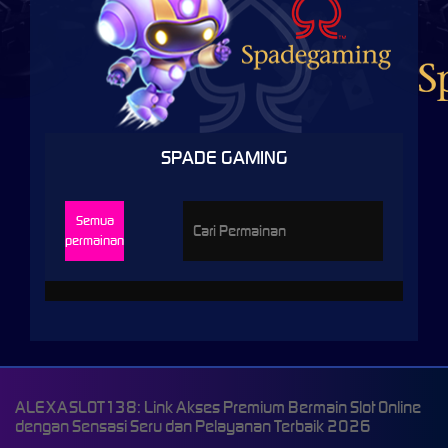
SPADE GAMING
Semua
permainan
ALEXASLOT138: Link Akses Premium Bermain Slot Online
dengan Sensasi Seru dan Pelayanan Terbaik 2026