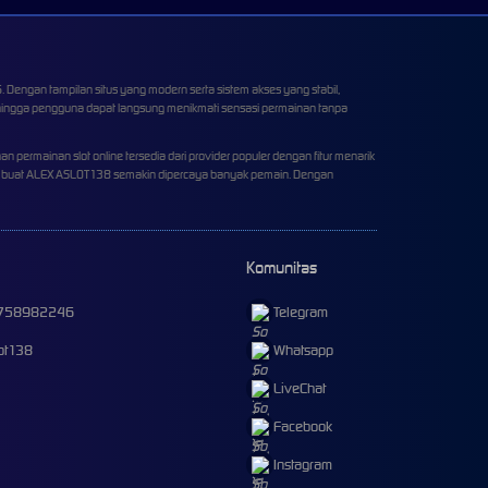
. Dengan tampilan situs yang modern serta sistem akses yang stabil,
sehingga pengguna dapat langsung menikmati sensasi permainan tanpa
rmainan slot online tersedia dari provider populer dengan fitur menarik
 membuat ALEXASLOT138 semakin dipercaya banyak pemain. Dengan
Komunitas
758982246
Telegram
ot138
Whatsapp
LiveChat
Facebook
Instagram