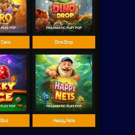
 Cairo
Dino Drop
 Dice
Happy Nets