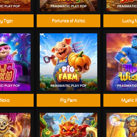
y Tiger
Fortunes of Aztec
Lucky 
 Neko
Pig Farm
Mystic 