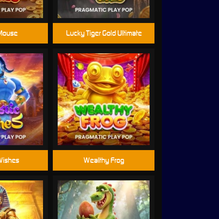
Mouse
Lucky Tiger Gold Ultimate
Wishes
Wealthy Frog