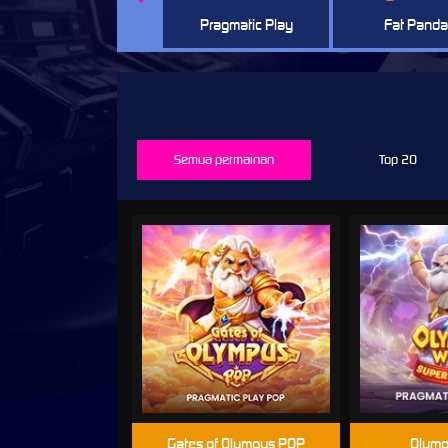
Pragmatic Play
Fat Pand
Semua permainan
Top 20
Gates of Olympus POP
Olymp