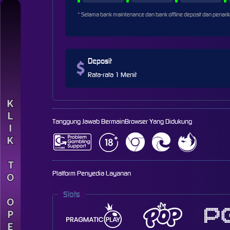
* Selama bank maintenance dan bank offline deposit dan penarik
Deposit
Rata-rata 1 Menit
KLIK TO OPEN
Tanggung Jawab Bermain
Browser Yang Didukung
Platform Penyedia Layanan
Slots