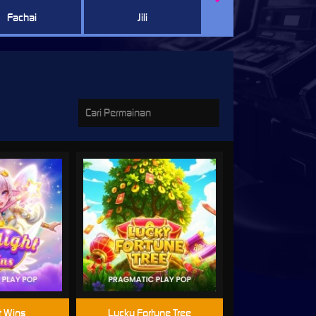
Mahjong Wins Bonus
Fachai
Jili
ar****7
IDR
1,695,200.00
Gates of Olympus 1000
hel****7
IDR
1,248,900.00
Gates of Olympus Super Scatter
ar****7
IDR
1,047,500.00
Gates of Olympus 1000
m****e
IDR
828,840.00
Mahjong Wins 3 – Black Scatter
pan****1
IDR
775,200.00
Gates of Olympus 1000
agus21****s
IDR
766,920.00
Starlight Princess Super Scatter
t Wins
Lucky Fortune Tree