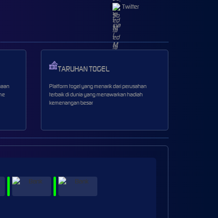
Twitter
TARUHAN TOGEL
haan
Platform togel yang menarik dari perusahan
ame
terbaik di dunia yang menawarkan hadiah
kemenangan besar