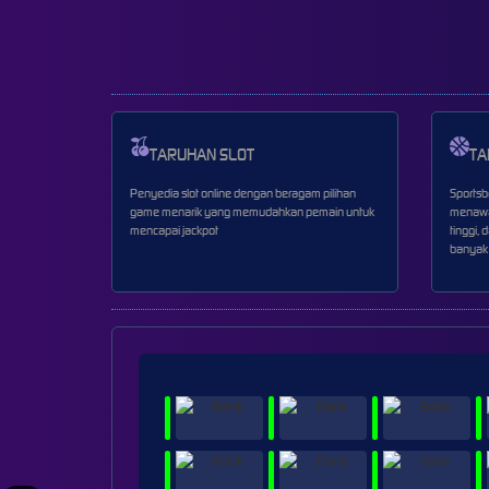
TARUHAN SLOT
TA
Penyedia slot online dengan beragam pilihan
Sportsb
game menarik yang memudahkan pemain untuk
menawar
mencapai jackpot
tinggi,
banyak 