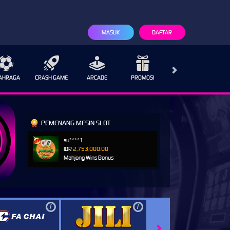
MASUK
DAFTAR
AHRAGA
CRASH GAME
ARCADE
PROMOSI
PEMENANG MESIN SLOT
su****1
IDR
2,753,000.00
Mahjong Wins Bonus
fi****8
IDR
2,628,750.00
Gates of Olympus 1000
i
i
i
su****1
IDR
1,746,600.00
No Limit City