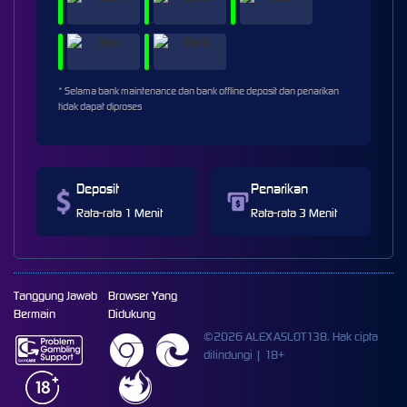
* Selama bank maintenance dan bank offline deposit dan penarikan
tidak dapat diproses
Deposit
Penarikan
Rata-rata 1 Menit
Rata-rata 3 Menit
Tanggung Jawab
Browser Yang
Bermain
Didukung
©2026 ALEXASLOT138. Hak cipta
dilindungi | 18+