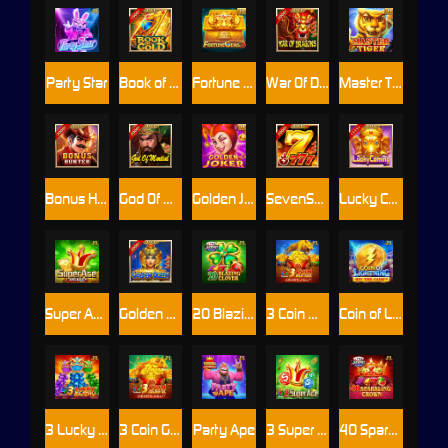
Party Star
Book of Gold
Fortune Gems 3
War Of Dragons
Master Tiger
Bonus Hunter
God Of Martial
Golden Joker
SevenSevenSeven
Lucky Coming
Super Ace Deluxe
Golden Queen
20 Blazing Clover
3 Coin Wild Tiger
Coin of Lightning
3 Lucky Baozhu
3 Coin Golden OX
Party Ape
3 Super Ace
40 Sparkling Crown