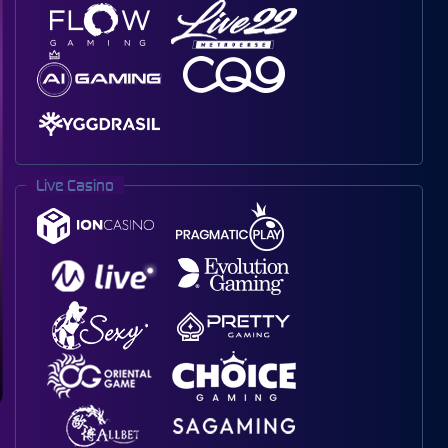
Live Casino