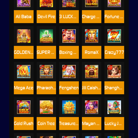
Ali Baba
Devil Fire
3 LUCKY LION
Charge Buffalo
Fortune Gems
GOLDEN EMPIRE 2
SUPER MAHJONG
Boxing King
RomaX
Crazy777
Mega Ace
Pharaoh Treasure
Fengshen
Jili Caishen
Shanghai Beauty
Gold Rush
Coin Tree
Treasure Quest
Mayan Empire
Lucky Jaguar