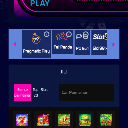
PLAY
i
i
i
i
i
Facha
Fat Panda
Slot88 x PP
PG Soft
Pragmatic Play
JILI
Semua
Top
Slots
permainan
20