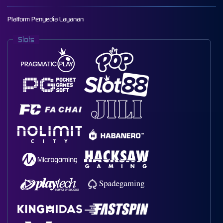
Platform Penyedia Layanan
Slots