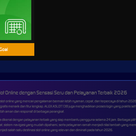
Goal
t Online dengan Sensasi Seru dan Pelayanan Terbaik 2026
a slot online yang mencari pengalaman bermain lebih nyaman, cepat, dan terpercaya di tahun 2026
 grafis menarik dan fitur lengkap. ALEXASLOT138 juga menghadirkan proses login yang praktis 
bih aman dan responsif di berbagai perangkat.
enal dengan pelayanan terbaik yang siap membantu pengguna selama 24 jam. Berbagai pilihan pe
epat, sistem navigasi yang mudah dipahami, serta pelayanan ramah menjadi nilai tambah yang
di salah satu destinasi slot online yang relevan dan diminati pada tahun 2026.