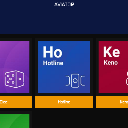
AVIATOR
Dice
Hotline
Ken