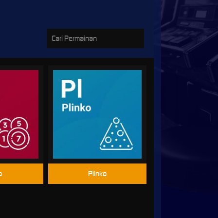
o
Plinko