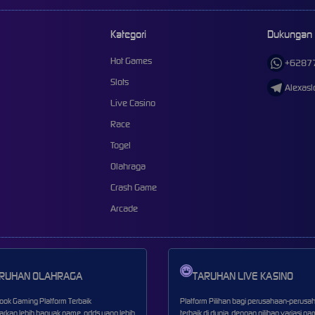
Kategori
Dukungan
Hot Games
+6287
Slots
Alexasl
Live Casino
Race
Togel
Olahraga
Crash Game
Arcade
RUHAN OLAHRAGA
TARUHAN LIVE KASINO
ook Gaming Platform Terbaik
Platform Pilihan bagi perusahaan-perusa
kan lebih banyak game, odds yang lebih
terbaik di dunia, dengan pilihan variasi g