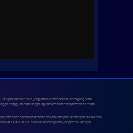
. Dengan tampilan situs yang modern serta sistem akses yang stabil,
sehingga pengguna dapat langsung menikmati sensasi permainan tanpa
rmainan slot online tersedia dari provider populer dengan fitur menarik
 membuat ALEXASLOT138 semakin dipercaya banyak pemain. Dengan