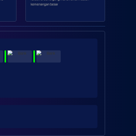
kemenangan besar