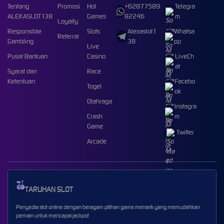
Tentang
Promosi
Hot
+62877589
Telegra
ALEXASLOT138
Games
82246
m
Loyalty
Responsible
Slots
Alexaslot1
Whatsa
Referral
Gambling
38
pp
Live
Pusat Bantuan
Casino
LiveCh
at
Syarat dan
Race
Ketentuan
Facebo
Togel
ok
Olahraga
Instagra
Crash
m
Game
Twitter
Arcade
TARUHAN SLOT
Penyedia slot online dengan beragam pilihan game menarik yang memudahkan
pemain untuk mencapai jackpot