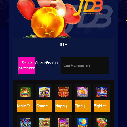
JDB
Semua
Arcade
Fishing
permainan
Mole Crash
Shade Dragons Fishing
Happy New Year
Piggy Bank TapTap
Fighter Fire