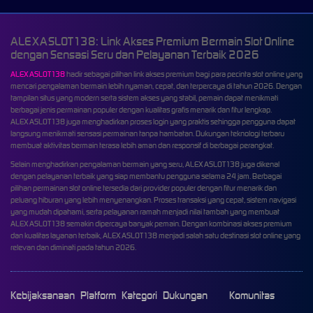
ALEXASLOT138: Link Akses Premium Bermain Slot Online
dengan Sensasi Seru dan Pelayanan Terbaik 2026
ALEXASLOT138
hadir sebagai pilihan link akses premium bagi para pecinta slot online yang
mencari pengalaman bermain lebih nyaman, cepat, dan terpercaya di tahun 2026. Dengan
tampilan situs yang modern serta sistem akses yang stabil, pemain dapat menikmati
berbagai jenis permainan populer dengan kualitas grafis menarik dan fitur lengkap.
ALEXASLOT138 juga menghadirkan proses login yang praktis sehingga pengguna dapat
langsung menikmati sensasi permainan tanpa hambatan. Dukungan teknologi terbaru
membuat aktivitas bermain terasa lebih aman dan responsif di berbagai perangkat.
Selain menghadirkan pengalaman bermain yang seru, ALEXASLOT138 juga dikenal
dengan pelayanan terbaik yang siap membantu pengguna selama 24 jam. Berbagai
pilihan permainan slot online tersedia dari provider populer dengan fitur menarik dan
peluang hiburan yang lebih menyenangkan. Proses transaksi yang cepat, sistem navigasi
yang mudah dipahami, serta pelayanan ramah menjadi nilai tambah yang membuat
ALEXASLOT138 semakin dipercaya banyak pemain. Dengan kombinasi akses premium
dan kualitas layanan terbaik, ALEXASLOT138 menjadi salah satu destinasi slot online yang
relevan dan diminati pada tahun 2026.
Kebijaksanaan
Platform
Kategori
Dukungan
Komunitas