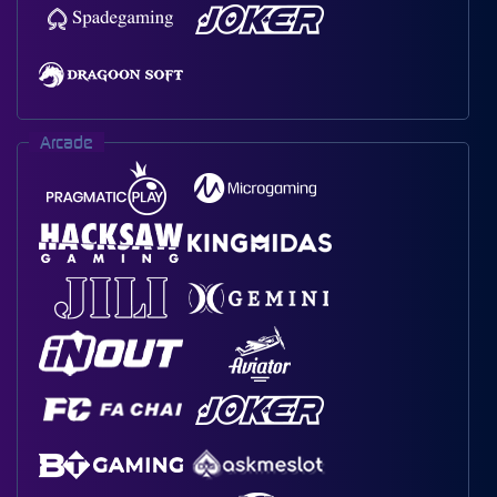
Arcade