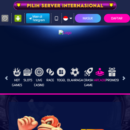
SELAMAT KEPADA
de*****n Telah Melakukan WD Sebesar 3.150.000
Main di
MASUK
DAFTAR
Telegram
HOT
SLOTS
LIVE
RACE
TOGEL
OLAHRAGA
CRASH
ARCADE
PROMOSI
GAMES
CASINO
GAME