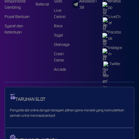
Responsible
Slots
Alexaslot1
Whatsa
Referral
Gambling
38
pp
Live
Pusat Bantuan
Casino
LiveCh
at
Syarat dan
Race
Ketentuan
Facebo
Togel
ok
Olahraga
Instagra
Crash
m
Game
Twitter
Arcade
TARUHAN SLOT
Penyedia slot online dengan beragam pilihan game menarik yang memudahkan
pemain untuk mencapai jackpot