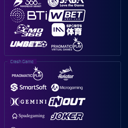
Crash Game