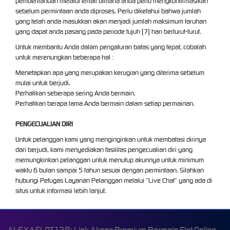
pemberitahuan melalui email dimana anda perlu mengkonfirmasikan
sebelum permintaan anda diproses. Perlu diketahui bahwa jumlah
yang telah anda masukkan akan menjadi jumlah maksimum taruhan
yang dapat anda pasang pada periode tujuh (7) hari berturut-turut.
Untuk membantu Anda dalam pengaturan batas yang tepat, cobalah
untuk merenungkan beberapa hal :
Menetapkan apa yang merupakan kerugian yang diterima sebelum
mulai untuk berjudi.
Perhatikan seberapa sering Anda bermain.
Perhatikan berapa lama Anda bermain dalam setiap permainan.
PENGECUALIAN DIRI
Untuk pelanggan kami yang menginginkan untuk membatasi dirinya
dari berjudi, kami menyediakan fasilitas pengecualian diri yang
memungkinkan pelanggan untuk menutup akunnya untuk minimum
waktu 6 bulan sampai 5 tahun sesuai dengan permintaan. Silahkan
hubungi Petugas Layanan Pelanggan melalui “Live Chat” yang ada di
situs untuk informasi lebih lanjut.
ALEXASLOT138: Link Akses Premium Bermain Slot Online