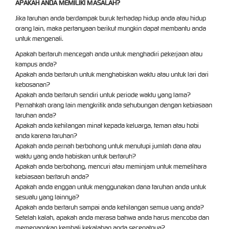
APAKAH ANDA MEMILIKI MASALAH?
Jika taruhan anda berdampak buruk terhadap hidup anda atau hidup
orang lain, maka pertanyaan berikut mungkin dapat membantu anda
untuk mengenali.
Apakah bertaruh mencegah anda untuk menghadiri pekerjaan atau
kampus anda?
Apakah anda bertaruh untuk menghabiskan waktu atau untuk lari dari
kebosanan?
Apakah anda bertaruh sendiri untuk periode waktu yang lama?
Pernahkah orang lain mengkritik anda sehubungan dengan kebiasaan
taruhan anda?
Apakah anda kehilangan minat kepada keluarga, teman atau hobi
anda karena taruhan?
Apakah anda pernah berbohong untuk menutupi jumlah dana atau
waktu yang anda habiskan untuk bertaruh?
Apakah anda berbohong, mencuri atau meminjam untuk memelihara
kebiasaan bertaruh anda?
Apakah anda enggan untuk menggunakan dana taruhan anda untuk
sesuatu yang lainnya?
Apakah anda bertaruh sampai anda kehilangan semua uang anda?
Setelah kalah, apakah anda merasa bahwa anda harus mencoba dan
memenangkan kembali kekalahan anda secepatnya?