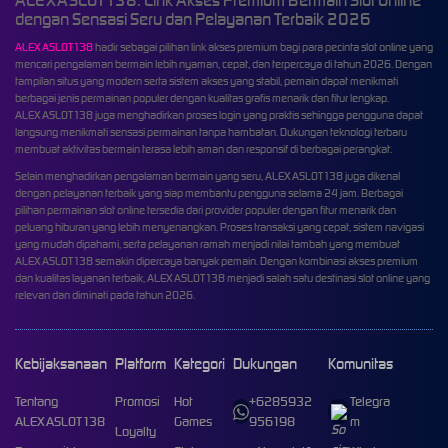
dengan Sensasi Seru dan Pelayanan Terbaik 2026
ALEXASLOT138
hadir sebagai pilihan link akses premium bagi para pecinta slot online yang
mencari pengalaman bermain lebih nyaman, cepat, dan terpercaya di tahun 2026. Dengan
tampilan situs yang modern serta sistem akses yang stabil, pemain dapat menikmati
berbagai jenis permainan populer dengan kualitas grafis menarik dan fitur lengkap.
ALEXASLOT138 juga menghadirkan proses login yang praktis sehingga pengguna dapat
langsung menikmati sensasi permainan tanpa hambatan. Dukungan teknologi terbaru
membuat aktivitas bermain terasa lebih aman dan responsif di berbagai perangkat.
Selain menghadirkan pengalaman bermain yang seru, ALEXASLOT138 juga dikenal
dengan pelayanan terbaik yang siap membantu pengguna selama 24 jam. Berbagai
pilihan permainan slot online tersedia dari provider populer dengan fitur menarik dan
peluang hiburan yang lebih menyenangkan. Proses transaksi yang cepat, sistem navigasi
yang mudah dipahami, serta pelayanan ramah menjadi nilai tambah yang membuat
ALEXASLOT138 semakin dipercaya banyak pemain. Dengan kombinasi akses premium
dan kualitas layanan terbaik, ALEXASLOT138 menjadi salah satu destinasi slot online yang
relevan dan diminati pada tahun 2026.
Kebijaksanaan
Platform
Kategori
Dukungan
Komunitas
Tentang
Promosi
Hot
+6285932
Telegra
ALEXASLOT138
Games
956198
m
Loyalty