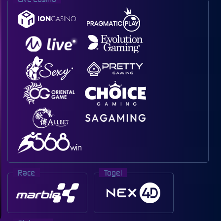
Race
Togel