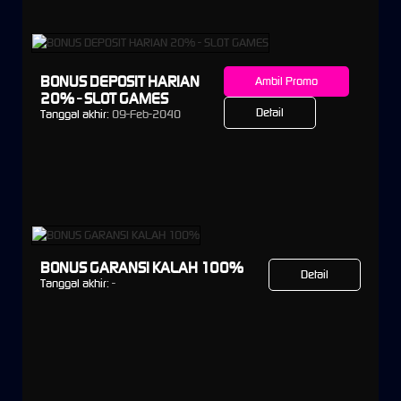
BONUS DEPOSIT HARIAN
Ambil Promo
20% - SLOT GAMES
Detail
Tanggal akhir:
09-Feb-2040
BONUS GARANSI KALAH 100%
Detail
Tanggal akhir:
-