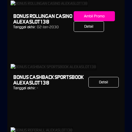
BONUS ROLLINGAN CASINO
Ambil Promo
ALEXASLOT138
Detail
Tanggal akhir:
02-Jan-2030
BONUS CASHBACK SPORTSBOOK
ALEXASLOT138
Detail
Tanggal akhir:
-