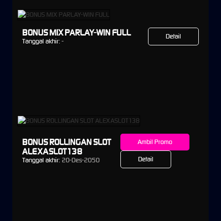
BONUS MIX PARLAY-WIN FULL
Detail
Tanggal akhir:
-
BONUS ROLLINGAN SLOT
Ambil Promo
ALEXASLOT138
Detail
Tanggal akhir:
20-Des-2050