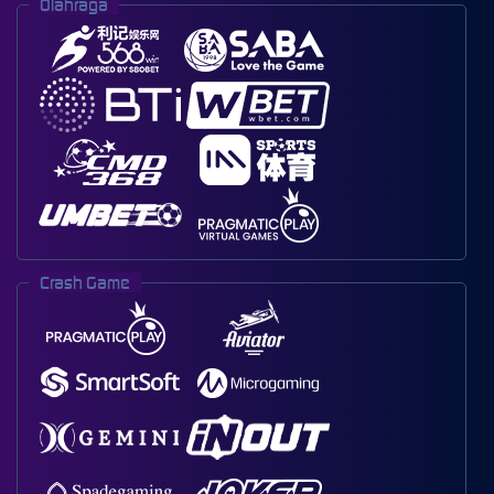
Olahraga
Crash Game