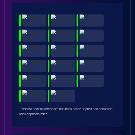
* Selama bank maintenance dan bank offline deposit dan penarikan
tidak dapat diproses