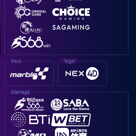
Race
Togel
Olahraga