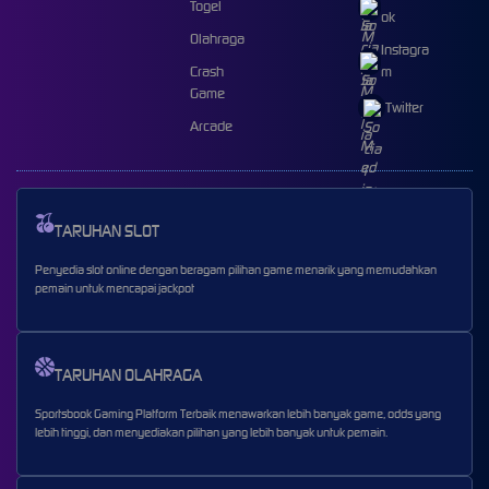
Togel
ok
Olahraga
Instagra
Crash
m
Game
Twitter
Arcade
TARUHAN SLOT
Penyedia slot online dengan beragam pilihan game menarik yang memudahkan
pemain untuk mencapai jackpot
TARUHAN OLAHRAGA
Sportsbook Gaming Platform Terbaik menawarkan lebih banyak game, odds yang
lebih tinggi, dan menyediakan pilihan yang lebih banyak untuk pemain.