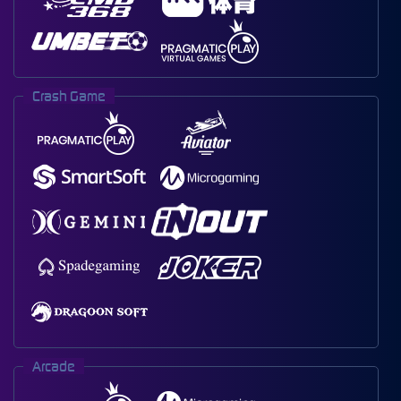
Crash Game
Arcade