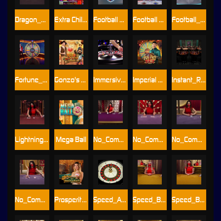
Dragon_Tiger
Extra Chilli Epic Spin
Football Studio
Football Studio Dice
Football_Studio
Fortune_Wheel
Gonzo's Treasure Map
Immersive_Roulette
Imperial Quest
Instant_Roulette
Lightning_Baccarat
Mega Ball
No_Comm_Baccarat
No_Comm_Speed_Baccarat_A
No_Comm_Speed_Baccarat_B
No_Comm_Speed_Baccarat_C
Prosperity Tree Baccarat
Speed_Auto_Roulette
Speed_Baccarat_A
Speed_Baccarat_B