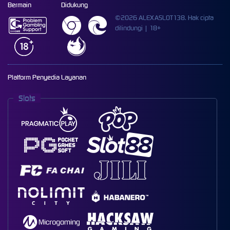
Bermain
Didukung
©2026 ALEXASLOT138. Hak cipta
dilindungi | 18+
Platform Penyedia Layanan
Slots