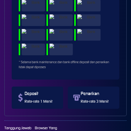
* Selama bank maintenance dan bank offline deposit dan penarikan
tidak dapat diproses
Deposit
Penarikan
Rata-rata 1 Menit
Rata-rata 3 Menit
Tanggung Jawab
Browser Yang