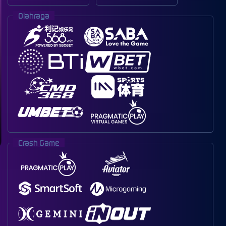
Olahraga
Crash Game