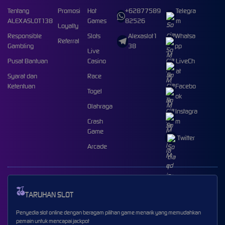
Tentang
Promosi
Hot
+62877589
Telegra
ALEXASLOT138
Games
82526
m
Loyalty
Responsible
Slots
Alexaslot1
Whatsa
Referral
Gambling
38
pp
Live
Pusat Bantuan
Casino
LiveCh
at
Syarat dan
Race
Ketentuan
Facebo
Togel
ok
Olahraga
Instagra
Crash
m
Game
Twitter
Arcade
TARUHAN SLOT
Penyedia slot online dengan beragam pilihan game menarik yang memudahkan
pemain untuk mencapai jackpot