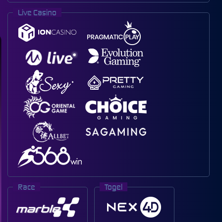
Live Casino
Race
Togel