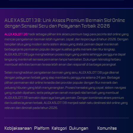
ALEXASLOT138: Link Akses Premium Bermain Slot Online
dengan Sensasi Seru dan Pelayanan Terbaik 2026
ALEXASLOT138
hadir sebagai pilihan link akses premium bagi para pecinta slot online yang
mencari pengalaman bermain lebih nyaman, cepat, dan terpercaya di tahun 2026. Dengan
tampilan situs yang modern serta sistem akses yang stabil, pemain dapat menikmati
berbagai jenis permainan populer dengan kualitas grafis menarik dan fitur lengkap.
ALEXASLOT138 juga menghadirkan proses login yang praktis sehingga pengguna dapat
langsung menikmati sensasi permainan tanpa hambatan. Dukungan teknologi terbaru
membuat aktivitas bermain terasa lebih aman dan responsif di berbagai perangkat.
Selain menghadirkan pengalaman bermain yang seru, ALEXASLOT138 juga dikenal
dengan pelayanan terbaik yang siap membantu pengguna selama 24 jam. Berbagai
pilihan permainan slot online tersedia dari provider populer dengan fitur menarik dan
peluang hiburan yang lebih menyenangkan. Proses transaksi yang cepat, sistem navigasi
yang mudah dipahami, serta pelayanan ramah menjadi nilai tambah yang membuat
ALEXASLOT138 semakin dipercaya banyak pemain. Dengan kombinasi akses premium
dan kualitas layanan terbaik, ALEXASLOT138 menjadi salah satu destinasi slot online yang
relevan dan diminati pada tahun 2026.
Kebijaksanaan
Platform
Kategori
Dukungan
Komunitas