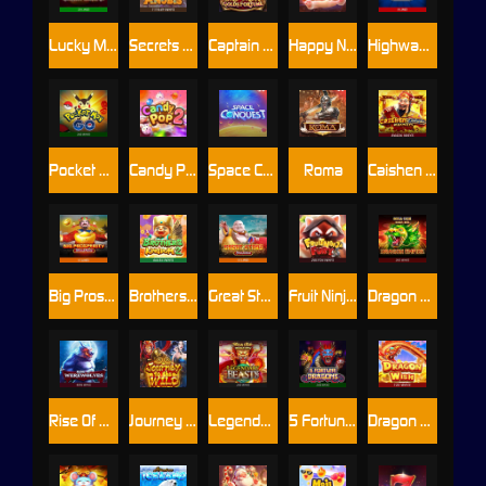
Lucky Meow
Secrets of Anubis
Captain Golds Fortune
Happy Neko
Highway Fortune
Pocket Mon Go
Candy Pop 2
Space Conquest
Roma
Caishen Deluxe Maxways
Big Prosperity SA
Brothers Kingdom 2
Great Stars SA
Fruit Ninja Fury
Dragon Empire
Rise Of Werewolves
Journey to the Wild
Legendary Beasts Saga
5 Fortune Dragons
Dragon Wish