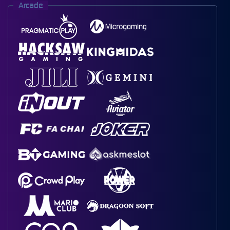
Arcade