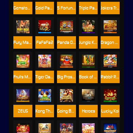
Gemstone Rush
Gold Panther
5 Fortune SA
Triple Panda
Jokers Treasure Exclusive
Fury Max Lucky Road
FaFaFa2
Panda Opera
Jungle King
Dragon Gold SA
Fruits Mania
Tiger Dance
Big Prosperity
Book of Myth
Rabbit Riches
ZEUS
Kong The Striker
Going Bananas Inc
Heroes
Lucky Koi