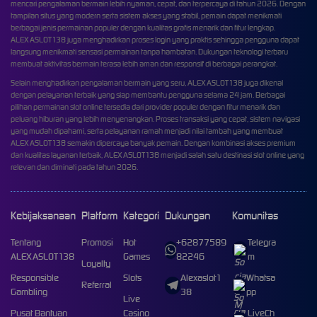
mencari pengalaman bermain lebih nyaman, cepat, dan terpercaya di tahun 2026. Dengan
tampilan situs yang modern serta sistem akses yang stabil, pemain dapat menikmati
berbagai jenis permainan populer dengan kualitas grafis menarik dan fitur lengkap.
ALEXASLOT138 juga menghadirkan proses login yang praktis sehingga pengguna dapat
langsung menikmati sensasi permainan tanpa hambatan. Dukungan teknologi terbaru
membuat aktivitas bermain terasa lebih aman dan responsif di berbagai perangkat.
Selain menghadirkan pengalaman bermain yang seru, ALEXASLOT138 juga dikenal
dengan pelayanan terbaik yang siap membantu pengguna selama 24 jam. Berbagai
pilihan permainan slot online tersedia dari provider populer dengan fitur menarik dan
peluang hiburan yang lebih menyenangkan. Proses transaksi yang cepat, sistem navigasi
yang mudah dipahami, serta pelayanan ramah menjadi nilai tambah yang membuat
ALEXASLOT138 semakin dipercaya banyak pemain. Dengan kombinasi akses premium
dan kualitas layanan terbaik, ALEXASLOT138 menjadi salah satu destinasi slot online yang
relevan dan diminati pada tahun 2026.
Kebijaksanaan
Platform
Kategori
Dukungan
Komunitas
Tentang
Promosi
Hot
+62877589
Telegra
ALEXASLOT138
Games
82246
m
Loyalty
Responsible
Slots
Alexaslot1
Whatsa
Referral
Gambling
38
pp
Live
Pusat Bantuan
Casino
LiveCh