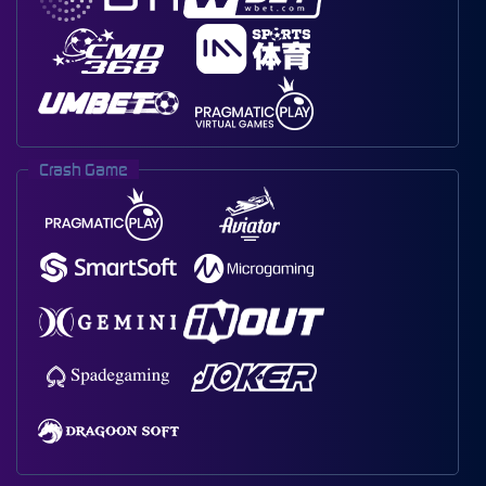
Crash Game