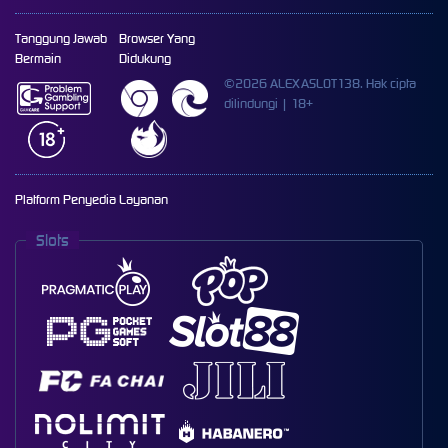
Tanggung Jawab
Browser Yang
Bermain
Didukung
©2026 ALEXASLOT138. Hak cipta
dilindungi | 18+
Platform Penyedia Layanan
Slots