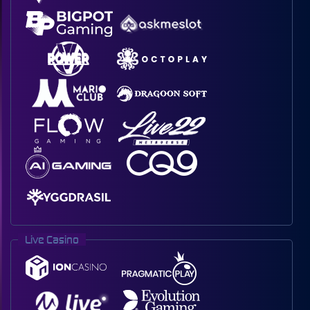
Live Casino