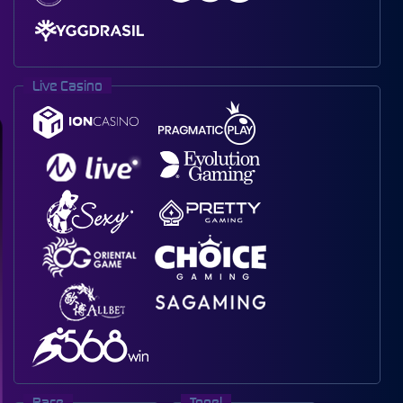
Live Casino
Race
Togel