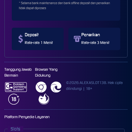
* Selama bank maintenance dan bank offline deposit dan penarikan
tidak dapat diproses
Deposit
Penarikan
Rata-rata 1 Menit
Rata-rata 3 Menit
Tanggung Jawab
Browser Yang
Bermain
Didukung
©2026 ALEXASLOT138. Hak cipta
dilindungi | 18+
Platform Penyedia Layanan
Slots