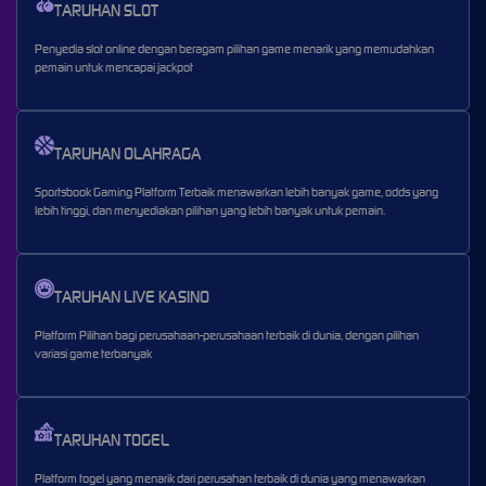
TARUHAN SLOT
Penyedia slot online dengan beragam pilihan game menarik yang memudahkan
pemain untuk mencapai jackpot
TARUHAN OLAHRAGA
Sportsbook Gaming Platform Terbaik menawarkan lebih banyak game, odds yang
lebih tinggi, dan menyediakan pilihan yang lebih banyak untuk pemain.
TARUHAN LIVE KASINO
Platform Pilihan bagi perusahaan-perusahaan terbaik di dunia, dengan pilihan
variasi game terbanyak
TARUHAN TOGEL
Platform togel yang menarik dari perusahan terbaik di dunia yang menawarkan