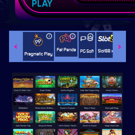
PLAY
i
i
i
i
i
Facha
Fat Panda
Slot88 x PP
PG Soft
Pragmatic Play