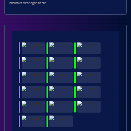
hadiah kemenangan besar