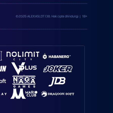
©2026 ALEXASLOT138. Hak cipta dilindungi | 18+