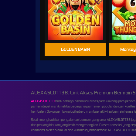
GOLDEN BASIN
Monkey 
ALEXASLOT138: Link Akses Premium Bermain Slo
ALEXASLOT138
hadir sebagai pilihan link akses premium bagi para pecint
pemain dapat menikmati berbagai jenis permainan populer dengan kualitas
hambatan. Dukungan teknologi terbaru membuat aktivitas bermain terasa le
Selain menghadirkan pengalaman bermain yang seru, ALEXASLOT138 juga dik
dan peluang hiburan yang lebih menyenangkan. Proses transaksi yang c
kombinasi akses premium dan kualitas layanan terbaik, ALEXASLOT138 menja