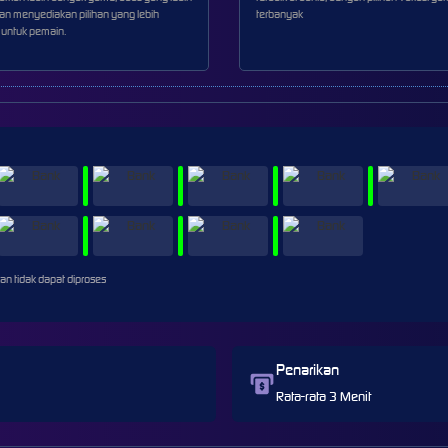
 dan menyediakan pilihan yang lebih
terbanyak
untuk pemain.
an tidak dapat diproses
Penarikan
Rata-rata 3 Menit