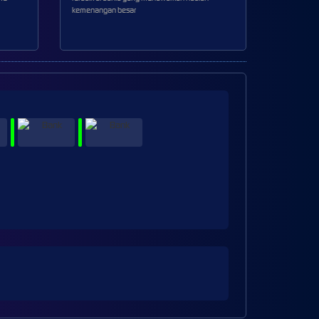
kemenangan besar