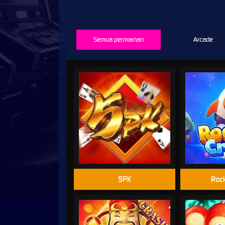
Semua permainan
Arcade
5PK
Rock