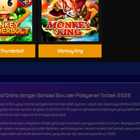
Thunderbolt
Monkey King
t Online dengan Sensasi Seru dan Pelayanan Terbaik 2026
a slot online yang mencari pengalaman bermain lebih nyaman, cepat, dan terpercaya di tahun 2026
 grafis menarik dan fitur lengkap. ALEXASLOT138 juga menghadirkan proses login yang praktis 
bih aman dan responsif di berbagai perangkat.
enal dengan pelayanan terbaik yang siap membantu pengguna selama 24 jam. Berbagai pilihan pe
epat, sistem navigasi yang mudah dipahami, serta pelayanan ramah menjadi nilai tambah yang
di salah satu destinasi slot online yang relevan dan diminati pada tahun 2026.