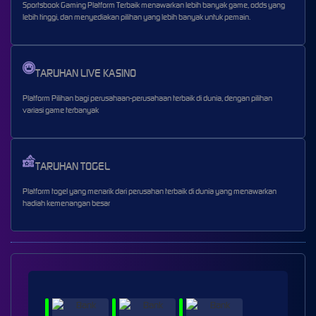
Sportsbook Gaming Platform Terbaik menawarkan lebih banyak game, odds yang
lebih tinggi, dan menyediakan pilihan yang lebih banyak untuk pemain.
TARUHAN LIVE KASINO
Platform Pilihan bagi perusahaan-perusahaan terbaik di dunia, dengan pilihan
variasi game terbanyak
TARUHAN TOGEL
Platform togel yang menarik dari perusahan terbaik di dunia yang menawarkan
hadiah kemenangan besar