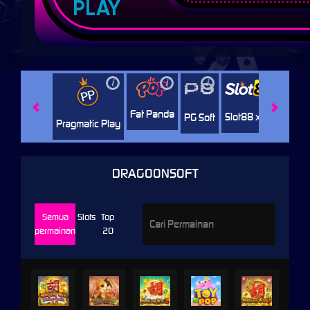
PLAY
i
i
i
i
i
Facha
Fat Panda
Slot88 x PP
PG Soft
Pragmatic Play
DRAGOONSOFT
Semua
Slots
Top
permainan
20