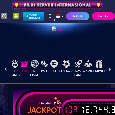
Main di
MASUK
DAFTAR
Telegram
HOT
SLOTS
LIVE
RACE
TOGEL
OLAHRAGA
CRASH
ARCADE
PROMOSI
GAMES
CASINO
GAME
IDR
12,744,
JACKPOT